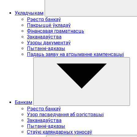
Укладчыкам
Рэестр банкаў
Пакрыццё ўкладаў
Фiнансавая граматнасць
Заканадаўства
Узоры дакументаў
Пытаннi-адказы
Падаць заяву на атрыманне кампенсацыі
Банкам
Рэестр банкаў
Узор пасведчання аб рэгiстрацыi
Заканадаўства
Пытаннi-адказы
Стаўкі каляндарных узносаў