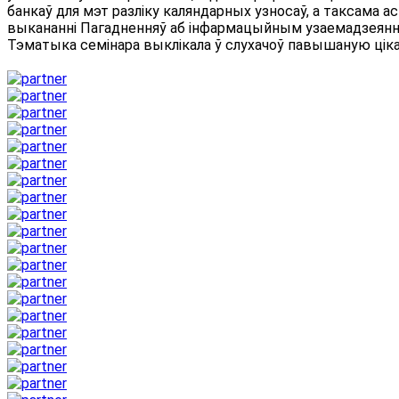
банкаў для мэт разліку каляндарных узносаў, а таксама ас
выкананні Пагадненняў аб інфармацыйным узаемадзеянні 
Тэматыка семінара выклікала ў слухачоў павышаную цікав