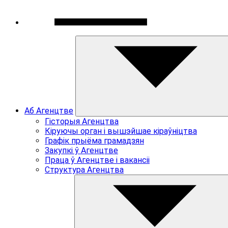
Аб Агенцтве
Гiсторыя Агенцтва
Кiруючы орган i вышэйшае кiраўнiцтва
Графiк прыёма грамадзян
Закупкi ў Агенцтве
Праца ў Агенцтве i вакансii
Структура Агенцтва