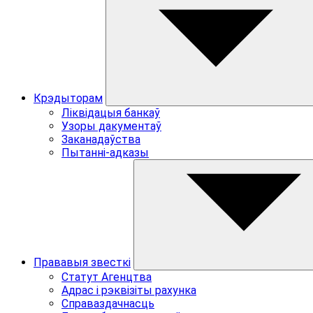
Крэдыторам
Ліквідацыя банкаў
Узоры дакументаў
Заканадаўства
Пытаннi-адказы
Прававыя звесткi
Статут Агенцтва
Адрас i рэквiзiты рахунка
Справаздачнасць