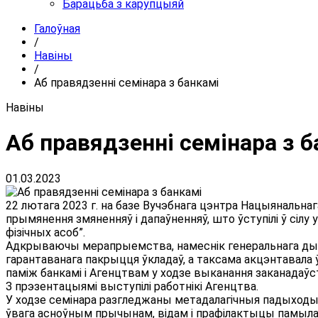
Барацьба з карупцыяй
Галоўная
/
Навiны
/
Аб правядзенні семінара з банкамі
Навiны
Аб правядзенні семінара з б
01.03.2023
22 лютага 2023 г. на базе Вучэбнага цэнтра Нацыянальнаг
прымянення змяненняў і дапаўненняў, што ўступілі ў сілу 
фізічных асоб”.
Адкрываючы мерапрыемства, намеснік генеральнага дырэк
гарантаванага пакрыцця ўкладаў, а таксама акцэнтавала 
паміж банкамі і Агенцтвам у ходзе выканання заканадаўс
З прэзентацыямі выступілі работнікі Агенцтва.
У ходзе семінара разгледжаны метадалагічныя падыходы і
ўвага асноўным прычынам, відам і прафілактыцы памыла