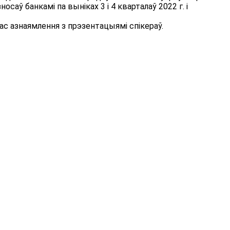
аў банкамі па выніках 3 і 4 кварталаў 2022 г. і
ас азнаямлення з прэзентацыямі спікераў.