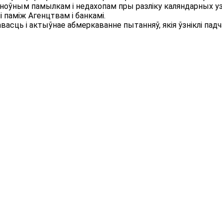
ноўным памылкам і недахопам пры разліку каляндарных узнос
паміж Агенцтвам і банкамі.
асць і актыўнае абмеркаванне пытанняў, якія ўзніклі падч