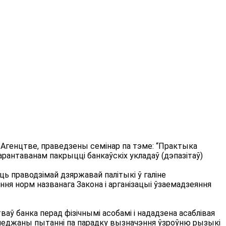
 у Агенцтве, праведзены семінар па тэме: “Практыка
 гарантаванам пакрыцці банкаўскіх укладаў (дэпазітаў)
ь праводзімай дзяржавай палітыкі ў галіне
ня норм названага Закона і арганізацыі ўзаемадзеяння
ў банка перад фізічнымі асобамі і нададзена асаблівая
гледжаны пытанні па парадку вызначэння ўзроўню рызыкі