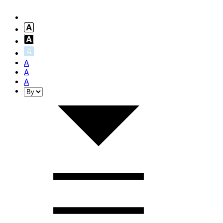
A
A
A