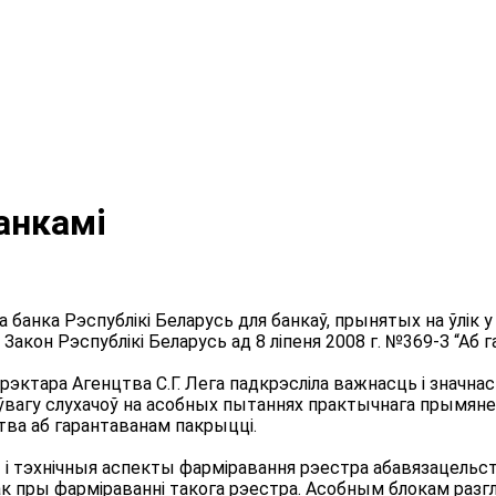
анкамі
а банка Рэспублікі Беларусь для банкаў, прынятых на ўлік
у Закон Рэспублікі Беларусь ад 8 ліпеня 2008 г. №369-З “Аб
тара Агенцтва С.Г. Лега падкрэсліла важнасць і значнасц
ўвагу слухачоў на асобных пытаннях практычнага прымянен
тва аб гарантаванам пакрыцці.
 тэхнічныя аспекты фарміравання рэестра абавязацельства
к пры фарміраванні такога рэестра. Асобным блокам раз